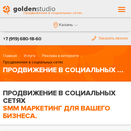
Togg
Продвижение в социальных сетях в Казани
navi
Казань
+7 (919) 680-18-60
Заказать звонок
Главная
Услуги
Реклама в интернете
Продвижение в социальных сетях
ПРОДВИЖЕНИЕ В СОЦИАЛЬНЫХ СЕТЯХ
ПРОДВИЖЕНИЕ В СОЦИАЛЬНЫХ
СЕТЯХ
SMM МАРКЕТИНГ ДЛЯ ВАШЕГО
БИЗНЕСА.