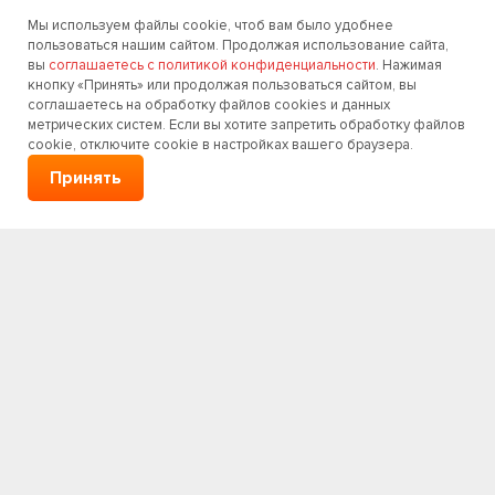
Мы используем файлы cookie, чтоб вам было удобнее
пользоваться нашим сайтом. Продолжая использование сайта,
вы
соглашаетесь с политикой конфиденциальности
. Нажимая
кнопку «Принять» или продолжая пользоваться сайтом, вы
соглашаетесь на обработку файлов cookies и данных
метрических систем. Если вы хотите запретить обработку файлов
cookie, отключите cookie в настройках вашего браузера.
Принять
ООО «4 Вида групп»
VIPCarCredit
НЕ ВЕРИТЕ БУМАГЕ?
Послушайте живые отзывы наших клиентов:
ООО ППЦ Черноземье, Екатерина
ItalDom, Игорь