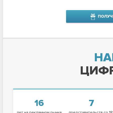
ПОЛУЧ
НА
ЦИФР
16
7
лет на рекламном рынке
представительств со 18