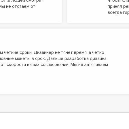
 51 % людей смотрят
чтобы кли
Мы не отстаем от
принял ре
всегда га
 четкие сроки. Дизайнер не тянет время, а четко
новные макеты в срок. Дальше разработка дизайна
 от скорости ваших согласований. Мы не затягиваем