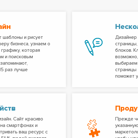
айн
Неско
т шаблоны и рисует
Дизайнер 
феру бизнеса, узнаем о
страницы,
 графику, которая
блоков. К
ам и поисковым
возможно,
 запоминают,
выбираем 
15 раз лучше
страницы 
поможет у
йств
Проду
зайн. Сайт красиво
Прежде че
 на смартфонах и
указанную
тривать ваш ресурс с
маркетоло