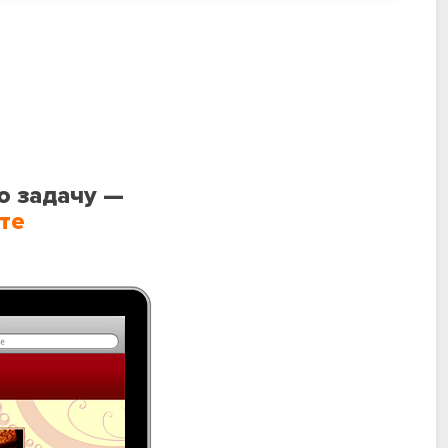
ю задачу —
те