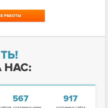
СЕ РАБОТЫ
ТЬ!
 НАС:
567
917
сайтов, созданных нами,
созданных сайта