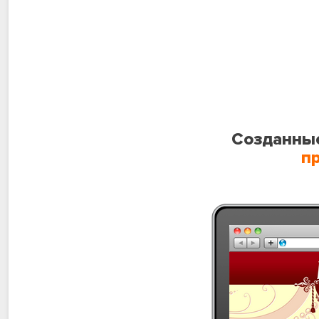
Созданные
п