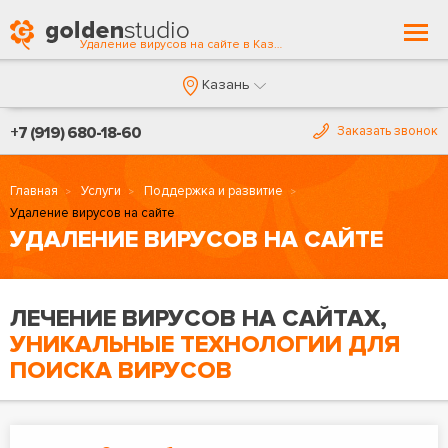
Togg
Удаление вирусов на сайте в Казани
navi
Казань
+7 (919) 680-18-60
Заказать звонок
Главная
Услуги
Поддержка и развитие
Удаление вирусов на сайте
УДАЛЕНИЕ ВИРУСОВ НА САЙТЕ
ЛЕЧЕНИЕ ВИРУСОВ НА САЙТАХ,
УНИКАЛЬНЫЕ ТЕХНОЛОГИИ ДЛЯ
ПОИСКА ВИРУСОВ