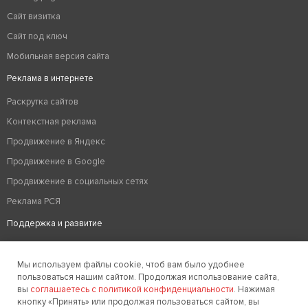
Сайт визитка
Сайт под ключ
Мобильная версия сайта
Реклама в интернете
Раскрутка сайтов
Контекстная реклама
Продвижение в Яндекс
Продвижение в Google
Продвижение в социальных сетях
Реклама РСЯ
Поддержка и развитие
Аудит сайта
Мы используем файлы cookie, чтоб вам было удобнее
Вывод из бана
пользоваться нашим сайтом. Продолжая использование сайта,
Техподдержка сайтов
вы
соглашаетесь с политикой конфиденциальности
. Нажимая
кнопку «Принять» или продолжая пользоваться сайтом, вы
Редизайн сайтов