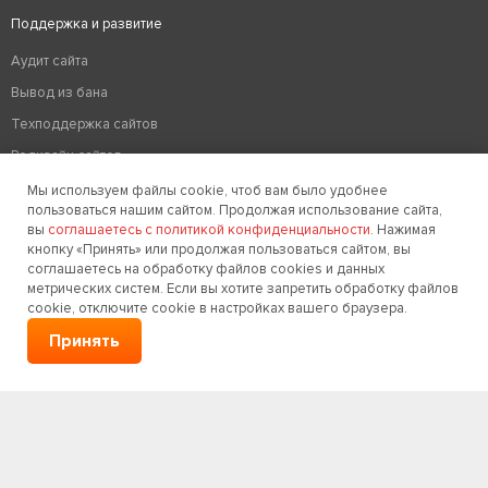
Поддержка и развитие
Аудит сайта
Вывод из бана
Техподдержка сайтов
Редизайн сайтов
Хостинг
Мы используем файлы cookie, чтоб вам было удобнее
пользоваться нашим сайтом. Продолжая использование сайта,
Оптимизация сайтов
вы
соглашаетесь с политикой конфиденциальности
. Нажимая
кнопку «Принять» или продолжая пользоваться сайтом, вы
Удаление вирусов на сайте
соглашаетесь на обработку файлов cookies и данных
Дизайн
метрических систем. Если вы хотите запретить обработку файлов
cookie, отключите cookie в настройках вашего браузера.
Дизайн сайта
Принять
Разработка логотипа компании
Создание фирменного стиля
+7 (919) 680-18-60
Заказать звонок