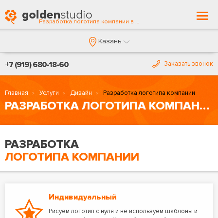
Togg
Разработка логотипа компании в Казани
navi
Казань
+7 (919) 680-18-60
Заказать звонок
Главная
Услуги
Дизайн
Разработка логотипа компании
РАЗРАБОТКА ЛОГОТИПА КОМПАНИИ
РАЗРАБОТКА
ЛОГОТИПА КОМПАНИИ
Индивидуальный
Рисуем логотип с нуля и не используем шаблоны и