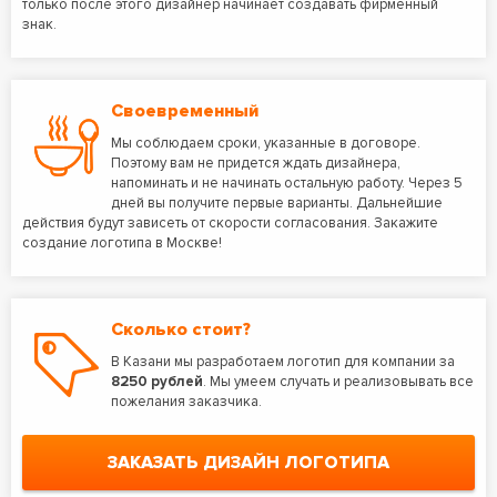
только после этого дизайнер начинает создавать фирменный
знак.
Своевременный
Мы соблюдаем сроки, указанные в договоре.
Поэтому вам не придется ждать дизайнера,
напоминать и не начинать остальную работу. Через 5
дней вы получите первые варианты. Дальнейшие
действия будут зависеть от скорости согласования. Закажите
создание логотипа в Москве!
Сколько стоит?
В Казани мы разработаем логотип для компании за
8250 рублей
. Мы умеем случать и реализовывать все
пожелания заказчика.
ЗАКАЗАТЬ ДИЗАЙН ЛОГОТИПА