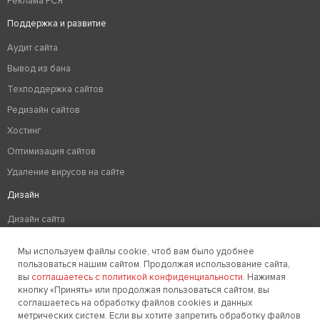
Реклама РСЯ
Поддержка и развитие
Аудит сайта
Вывод из бана
Техподдержка сайтов
Редизайн сайтов
Хостинг
Оптимизация сайтов
Удаление вирусов на сайте
Дизайн
Дизайн сайта
Разработка логотипа компании
Мы используем файлы cookie, чтоб вам было удобнее
Создание фирменного стиля
пользоваться нашим сайтом. Продолжая использование сайта,
вы
соглашаетесь с политикой конфиденциальности
. Нажимая
+7 (919) 680-18-60
кнопку «Принять» или продолжая пользоваться сайтом, вы
соглашаетесь на обработку файлов cookies и данных
метрических систем. Если вы хотите запретить обработку файлов
Заказать звонок