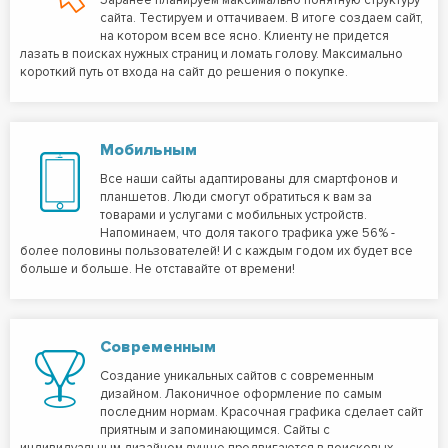
Заранее планируем максимально понятную структуру
сайта. Тестируем и оттачиваем. В итоге создаем сайт,
на котором всем все ясно. Клиенту не придется
лазать в поисках нужных страниц и ломать голову. Максимально
короткий путь от входа на сайт до решения о покупке.
Мобильным
Все наши сайты адаптированы для смартфонов и
планшетов. Люди смогут обратиться к вам за
товарами и услугами с мобильных устройств.
Напоминаем, что доля такого трафика уже 56% -
более половины пользователей! И с каждым годом их будет все
больше и больше. Не отставайте от времени!
Современным
Создание уникальных сайтов с современным
дизайном. Лаконичное оформление по самым
последним нормам. Красочная графика сделает сайт
приятным и запоминающимся. Сайты с